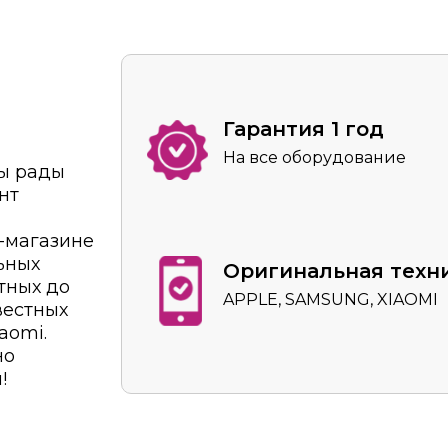
Гарантия 1 год
На все оборудование
Мы рады
нт
т-магазине
ьных
Оригинальная техн
тных до
APPLE, SAMSUNG, XIAOMI
вестных
aomi.
но
!