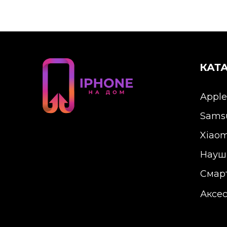
КАТ
Apple
Sams
Xiaom
Науш
Смар
Аксе