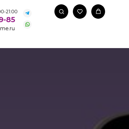
0-21:00
99-85
ome.ru