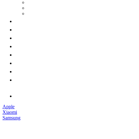
Apple
Xiaomi
Samsung
Наушники
Смарт-часы
Аксессуары
Гарантии
Доставка и оплата
Обмен и возврат
Контакты
Обратный звонок
Apple
Xiaomi
Samsung