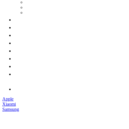
Apple
Xiaomi
Samsung
Наушники
Смарт-часы
Аксессуары
Гарантии
Доставка и оплата
Обмен и возврат
Контакты
Обратный звонок
Apple
Xiaomi
Samsung