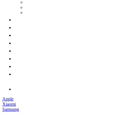
Apple
Xiaomi
Samsung
Наушники
Смарт-часы
Аксессуары
Гарантии
Доставка и оплата
Обмен и возврат
Контакты
Обратный звонок
Apple
Xiaomi
Samsung