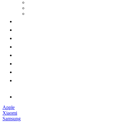
Apple
Xiaomi
Samsung
Наушники
Смарт-часы
Аксессуары
Гарантии
Доставка и оплата
Обмен и возврат
Контакты
Обратный звонок
Apple
Xiaomi
Samsung