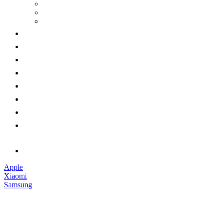
Apple
Xiaomi
Samsung
Наушники
Смарт-часы
Аксессуары
Гарантии
Доставка и оплата
Обмен и возврат
Контакты
Обратный звонок
Apple
Xiaomi
Samsung