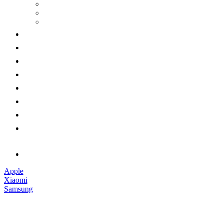
Apple
Xiaomi
Samsung
Наушники
Смарт-часы
Аксессуары
Гарантии
Доставка и оплата
Обмен и возврат
Контакты
Обратный звонок
Apple
Xiaomi
Samsung