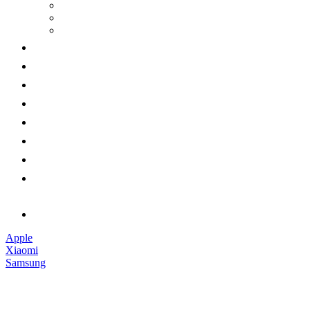
Apple
Xiaomi
Samsung
Наушники
Смарт-часы
Аксессуары
Гарантии
Доставка и оплата
Обмен и возврат
Контакты
Обратный звонок
Apple
Xiaomi
Samsung