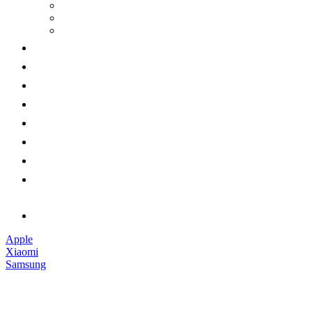
Apple
Xiaomi
Samsung
Наушники
Смарт-часы
Аксессуары
Гарантии
Доставка и оплата
Обмен и возврат
Контакты
Обратный звонок
Apple
Xiaomi
Samsung