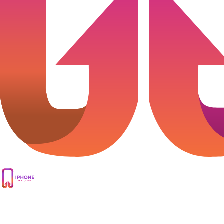
+7
(985) 555−99−85