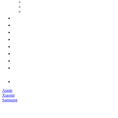
Apple
Xiaomi
Samsung
Наушники
Смарт-часы
Аксессуары
Гарантии
Доставка и оплата
Обмен и возврат
Контакты
Обратный звонок
Apple
Xiaomi
Samsung