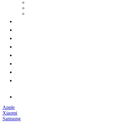
Apple
Xiaomi
Samsung
Наушники
Смарт-часы
Аксессуары
Гарантии
Доставка и оплата
Обмен и возврат
Контакты
Обратный звонок
Apple
Xiaomi
Samsung