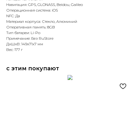
Навигация: GPS, GLONASS, Beidou, Galileo
Операционная система: iOS
NFC: Да
Материал корпуса: Стекло, Алюминий
Оперативная память: 8GB
Тип батареи: Li-Po
Примечание: Без RuStore
ДxШxВ: 149x71x7 мм
Вес: 177 г
с этим покупают