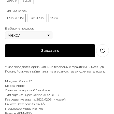
256GB
512GB
Тип SIM-карты
ESIM+ESIM
Sim+ESIM
2Sim
Выберите подарок
Заказать
У нас продаются оригинальные телефоны с гарантией 12 месяцев.
Пожалуйста, уточняйте наличие и возможные скидки по телефону.
Модель: iPhone 17
Марка: Apple
Диагональ экрана: 6.3 дюймов
Тип экрана: Super Retina XDR OLED
Разрешение экрана: 2622х1206пикселей
Емкость батареи: 3692мА/ч
Процессор: Apple A19 Pro
Камера: 48Мп/18Мп