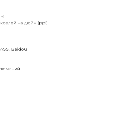
а
DR
кселей на дюйм (ppi)
ASS, Beidou
алюминий