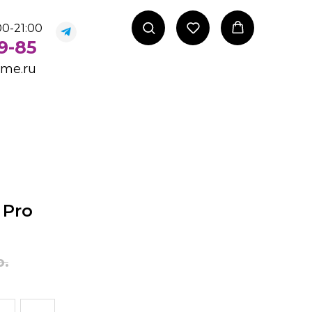
0-21:00
99-85
ome.ru
 Pro
р.