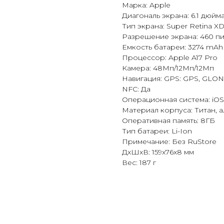
Марка: Apple
Диагональ экрана: 6.1 дюйм
Тип экрана: Super Retina X
Разрешение экрана: 460 пи
Емкость батареи: 3274 mAh
Процессор: Apple A17 Pro
Камера: 48Мп/12Мп/12Мп
Навигация: GPS: GPS, GLON
NFC: Да
Операционная система: iOS
Материал корпуса: Титан, 
Оперативная память: 8ГБ
Тип батареи: Li-Ion
Примечание: Без RuStore
ДxШxВ: 159x76x8 мм
Вес: 187 г